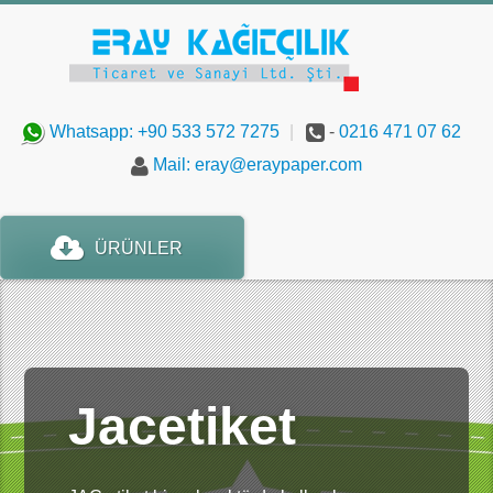
Whatsapp: +90 533 572 7275
|
-
0216 471 07 62
Mail: eray@eraypaper.com
ÜRÜNLER
Jacetiket