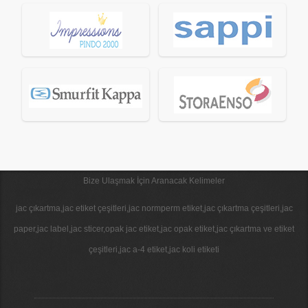
Bize Ulaşmak İçin Aranacak Kelimeler
jac çıkartma,jac etiket çeşitleri,jac normperm etiket,jac çıkartma çeşitleri,jac
paper,jac label,jac sticer,opak jac etiket,jac opak etiket,jac çıkartma ve etiket
çeşitleri,jac a-4 etiket,jac koli etiketi